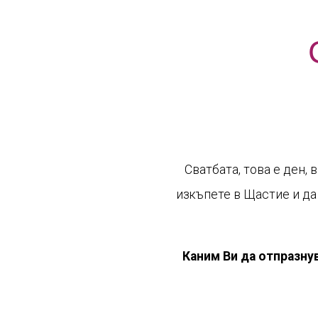
Сватбата, това е ден,
изкъпете в Щастие и да 
Каним Ви да отпразну