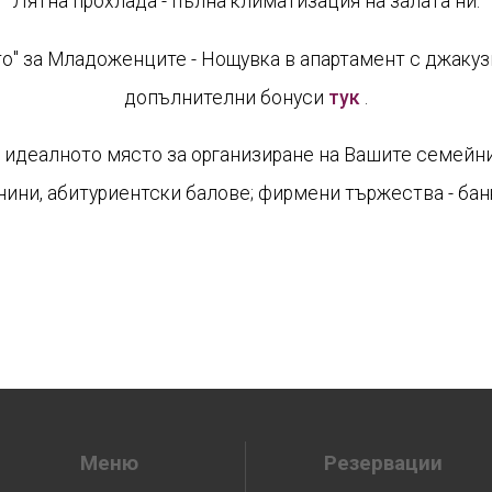
Лятна прохлада - пълна климатизация на залата ни.
о" за Младоженците - Нощувка в апартамент с джакузи
допълнителни бонуси
тук
.
 идеалното място за организиране на Вашите семейн
нини, абитуриeнтски балове; фирмени тържества - банк
Меню
Резервации