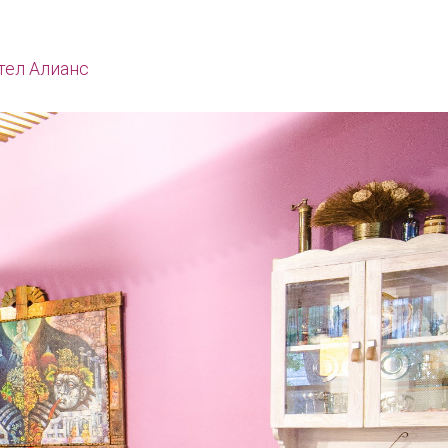
тел Алианс
Начало
За нас
Меню
Контакти
Хотел Алианс