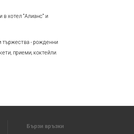
 в хотел "Алианс" и
и тържества - рожденни
ети, приеми, коктейли.
Бързи връзки