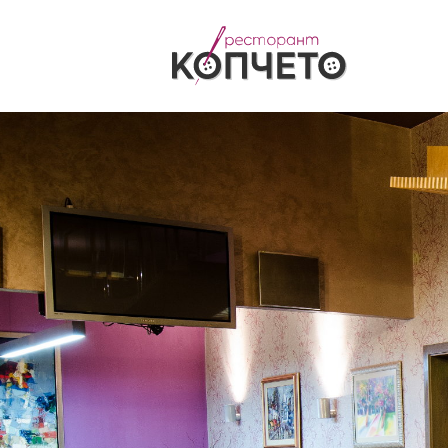
Български
English