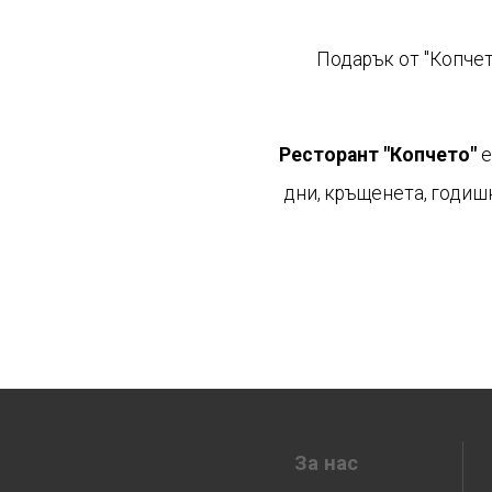
Подарък от "Копчет
Ресторант "Копчето"
е
дни, кръщенета, годиш
За нас