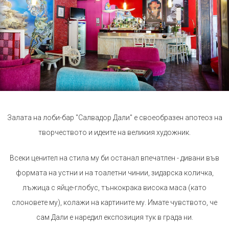
Залата на лоби-бар "Салвадор Дали" е своеобразен апотеоз на
творчеството и идеите на великия художник.
Всеки ценител на стила му би останал впечатлен - дивани във
формата на устни и на тоалетни чинии, зидарска количка,
лъжица с яйце-глобус, тънкокрака висока маса (като
слоновете му), колажи на картините му. Имате чувството, че
сам Дали е наредил експозиция тук в града ни.