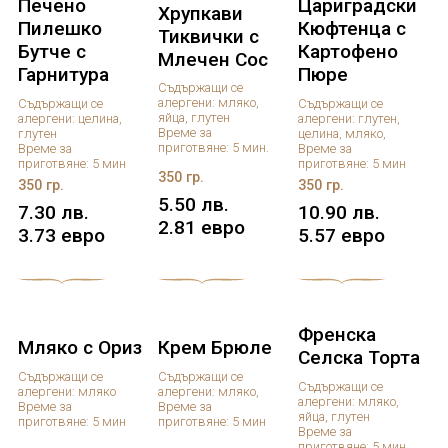
Печено
Цариградски
Хрупкави
Пилешко
Кюфтенца с
Тиквички с
Бутче с
Картофено
Млечен Сос
Гарнитура
Пюре
Съдържащи се
алергени: мляко,
Съдържащи се
Съдържащи се
яйца, глутен
алергени: целина,
алергени: глутен,
Време за
глутен
целина, мляко,
приготвяне: 5 мин.
Време за
Време за
приготвяне: 5 мин
приготвяне: 5 мин
350 гр.
350 гр.
350 гр.
5.50 лв.
7.30 лв.
10.90 лв.
2.81 евро
3.73 евро
5.57 евро
Френска
Мляко с Ориз
Крем Брюле
Селска Торта
Съдържащи се
Съдържащи се
Съдържащи се
алергени: мляко
алергени: мляко,
алергени: мляко,
Време за
Време за
яйца, глутен
приготвяне: 5 мин
приготвяне: 5 мин
Време за
приготвяне: 5 мин