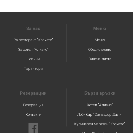
За нас
Меню
За ресторант "Копчето"
Меню
За хотел "Алианс"
Обедно меню
Новини
Винена листа
Партньори
Резервации
Бързи връзки
Резервация
Хотел "Алианс"
Контакти
Лоби бар "Салвадор Дали"
Кулинарен магазин "Копчето"