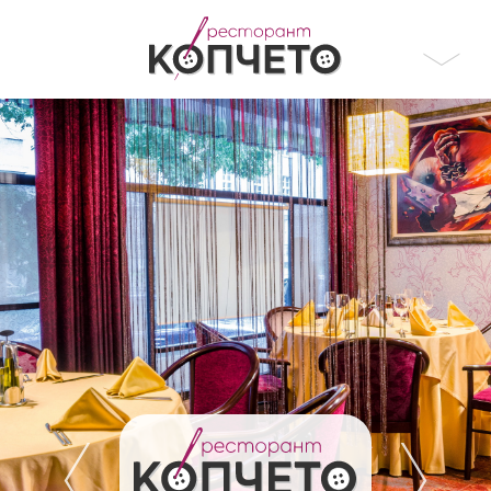
Български
Начало
English
За нас
Меню
Контакти
Хотел Алианс