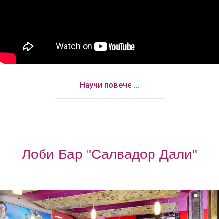
Научи повече ...
Лоби Бар "Салвадор Дали"