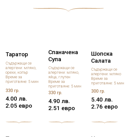
Спаначена
Шопска
Таратор
Супа
Салата
Съдържащи се
алергени: мляко,
Съдържащи се
Съдържащи се
орехи, копър
алергени: мляко,
алергени: мляко
Време за
яйца, глутен
Време за
приготвяне: 5 мин
Време за
приготвяне: 5 мин
приготвяне: 5 мин
330 гр.
300 гр.
330 гр.
4.00 лв.
5.40 лв.
4.90 лв.
2.05 евро
2.76 евро
2.51 евро